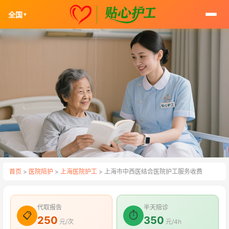
全国
▼
首页
>
医院陪护
>
上海医院护工
> 上海市中西医结合医院护工服务收费
代取报告
半天陪诊
📋
⏱
250
350
元/次
元/4h