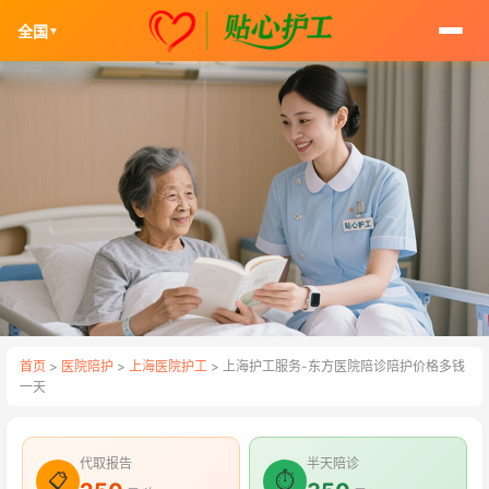
全国
▼
首页
>
医院陪护
>
上海医院护工
> 上海护工服务-东方医院陪诊陪护价格多钱
一天
代取报告
半天陪诊
📋
⏱