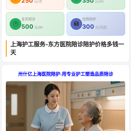
250
350
元/次
元/4h
全天陪诊
住院陪护
🕑
🏥
500
300
元/8h
元/天起
上海护工服务-东方医院陪诊陪护价格多钱一
天
卅什亿上海医院陪护-用专业护工塑造品质陪诊