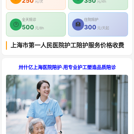
250
350
元/次
元/4h
全天陪诊
住院陪护
🕑
🏥
500
300
元/8h
元/天起
上海市第一人民医院护工陪护服务价格收费
卅什亿上海医院陪护-用专业护工塑造品质陪诊