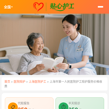
全国
▼
首页
>
医院陪护
>
上海医院护工
> 上海市第一人民医院护工陪护服务价格收
费
代取报告
半天陪诊
📋
⏱