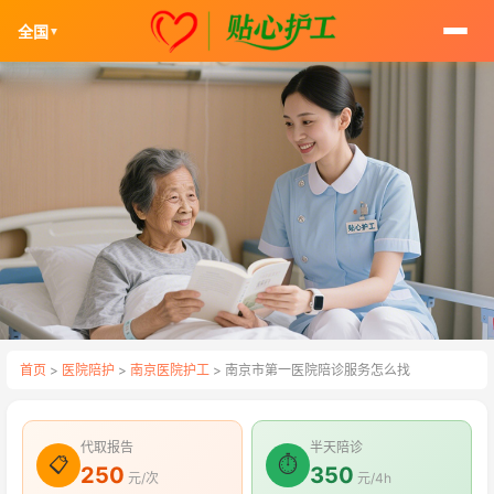
全国
▼
首页
>
医院陪护
>
南京医院护工
> 南京市第一医院陪诊服务怎么找
代取报告
半天陪诊
📋
⏱
250
350
元/次
元/4h