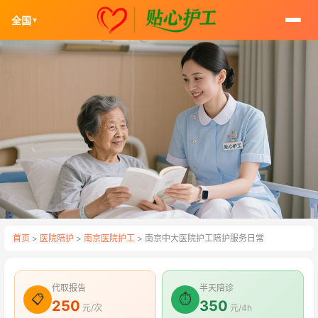
全国
▼
首页
>
医院陪护
>
南京医院护工
> 南京中大医院护工陪护服务日常
代取报告
半天陪诊
📋
⏱
250
350
元/次
元/4h