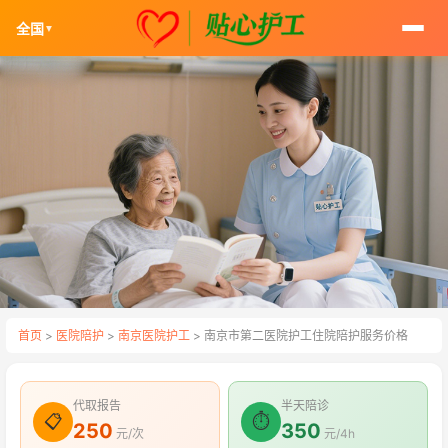
全国
▼
首页
>
医院陪护
>
南京医院护工
> 南京市第二医院护工住院陪护服务价格
代取报告
半天陪诊
📋
⏱
250
350
元/次
元/4h