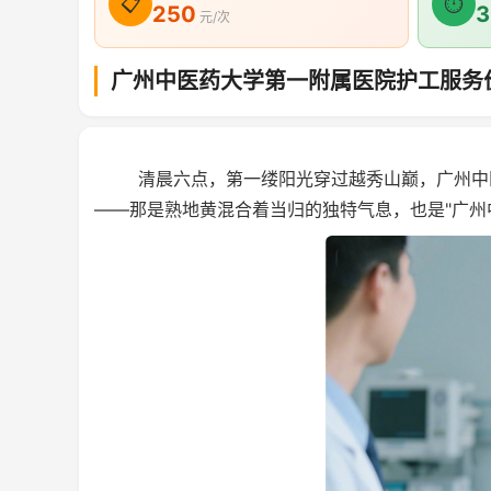
📋
⏱
250
3
元/次
广州中医药大学第一附属医院护工服务
清晨六点，第一缕阳光穿过越秀山巅，广州中医
——那是熟地黄混合着当归的独特气息，也是"广州