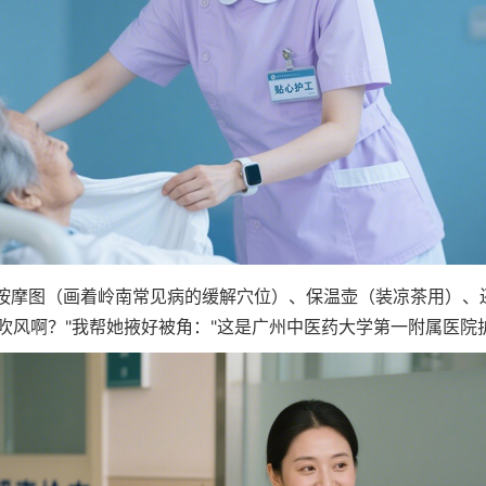
摩图（画着岭南常见病的缓解穴位）、保温壶（装凉茶用）、
吹风啊？"我帮她掖好被角："这是广州中医药大学第一附属医院