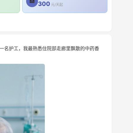
🏥
300
元/天起
一名护工，我最熟悉住院部走廊里飘散的中药香