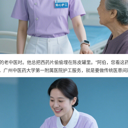
的老中医时。他总把西药片偷偷埋在陈皮罐里。"阿伯，您看这药丸
，广州中医药大学第一附属医院护工服务，就是要做传统医患间那