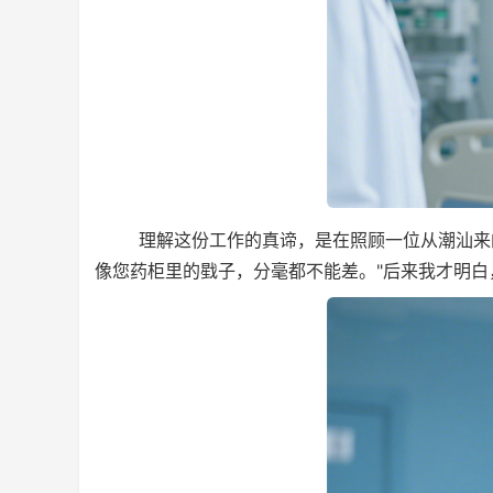
‌ 理解这份工作的真谛‌，是在照顾一位从潮汕来
像您药柜里的戥子，分毫都不能差。"后来我才明白