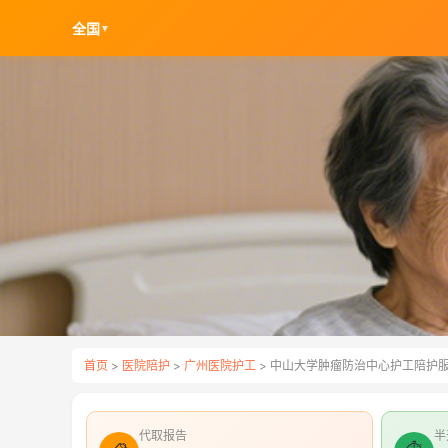
全国
▼
首页
>
医院陪护
>
广州医院护工
> 中山大学肿瘤防治中心护工陪护
代取报告
半