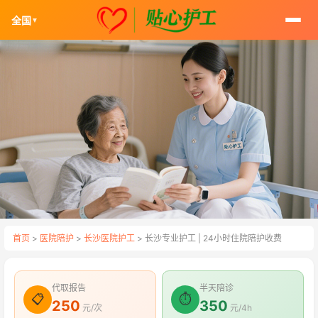
全国
▼
首页
>
医院陪护
>
长沙医院护工
> 长沙专业护工 | 24小时住院陪护收费
代取报告
半天陪诊
📋
⏱
250
350
元/次
元/4h