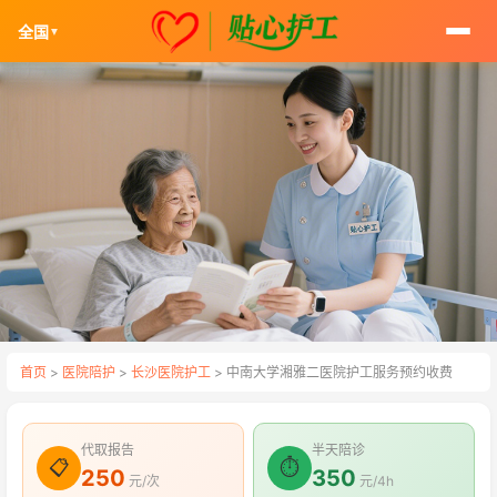
全国
▼
首页
>
医院陪护
>
长沙医院护工
> 中南大学湘雅二医院护工服务预约收费
代取报告
半天陪诊
📋
⏱
250
350
元/次
元/4h