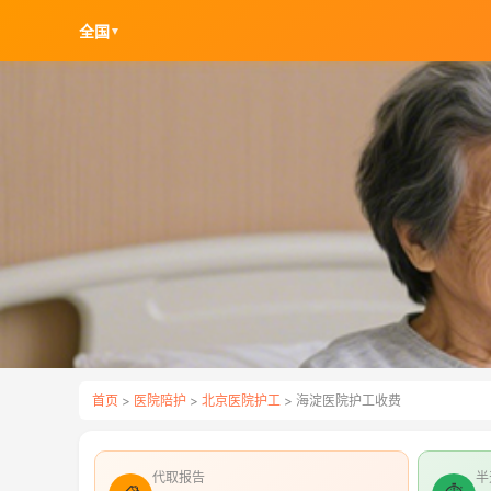
全国
▼
首页
>
医院陪护
>
北京医院护工
> 海淀医院护工收费
代取报告
半