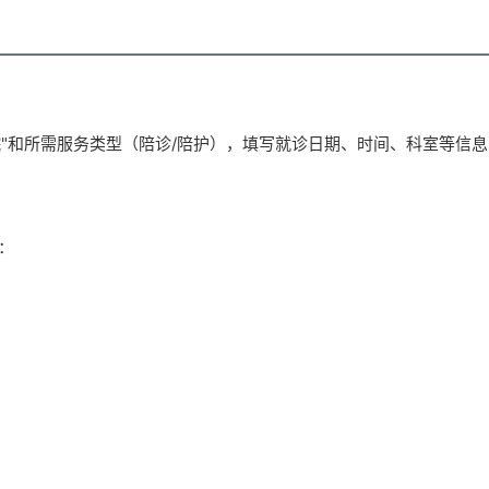
院"和所需服务类型（陪诊/陪护），填写就诊日期、时间、科室等信
：