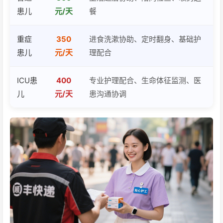
患儿
元/天
餐
重症
350
进食洗漱协助、定时翻身、基础护
患儿
元/天
理配合
ICU患
400
专业护理配合、生命体征监测、医
儿
元/天
患沟通协调