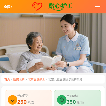
全国
▼
首页
>
医院陪护
>
北京医院护工
> 北京儿童医院陪诊陪护预约
代取报告
半天陪诊
📋
⏱
250
350
元/次
元/4h