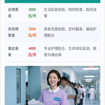
自理患
300
生活起居协助、陪同检查、取药送
者
元/天
餐
非自理
350
进食洗漱协助、定时翻身、基础护
患者
元/天
理配合
重症患
400
专业护理配合、生命体征监测、医
者
元/天
患沟通协调