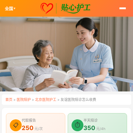
全国
▼
首页
>
医院陪护
>
北京医院护工
> 友谊医院陪诊怎么收费
代取报告
半天陪诊
📋
⏱
250
350
元/次
元/4h