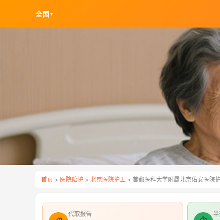
全国
▼
首页
>
医院陪护
>
北京医院护工
> 首都医科大学附属北京佑安医院
代取报告
半