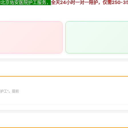
约北京佑安医院护工服务，
全天24小时一对一陪护，仅需250-
心护工"。提前