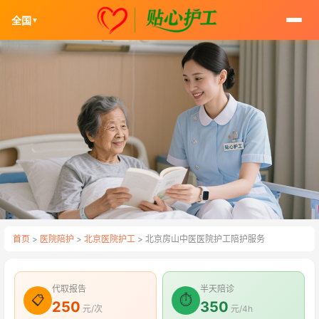
全国
▼
首页
>
医院陪护
>
北京医院护工
> 北京房山中医医院护工陪护服务
代取报告
半天陪诊
📋
⏱
250
350
元/次
元/4h