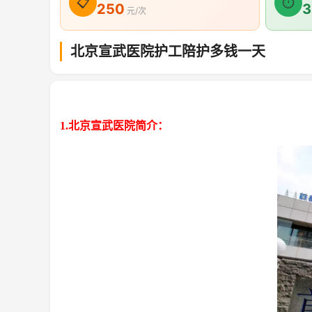
📋
⏱
250
3
元/次
北京宣武医院护工陪护多钱一天
1.北京宣武医院简介：