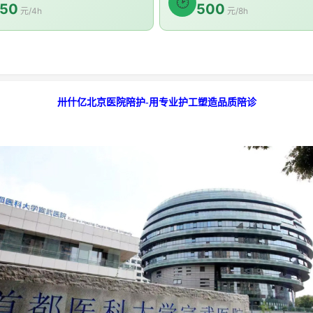
🕑
50
500
元/4h
元/8h
卅什亿北京医院陪护-用专业护工塑造品质陪诊