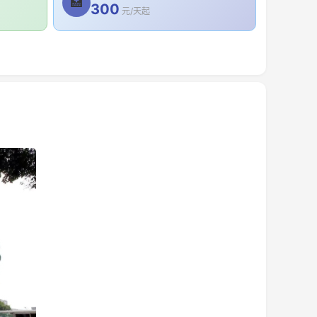
🏥
300
元/天起