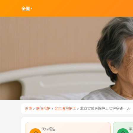
全国
▼
首页
>
医院陪护
>
北京医院护工
> 北京宣武医院护工陪护多钱一天
代取报告
半