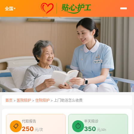
全国
▼
首页
>
医院陪护
>
住院陪护
> 上门助浴怎么收费
代取报告
半天陪诊
📋
⏱
250
350
元/次
元/4h