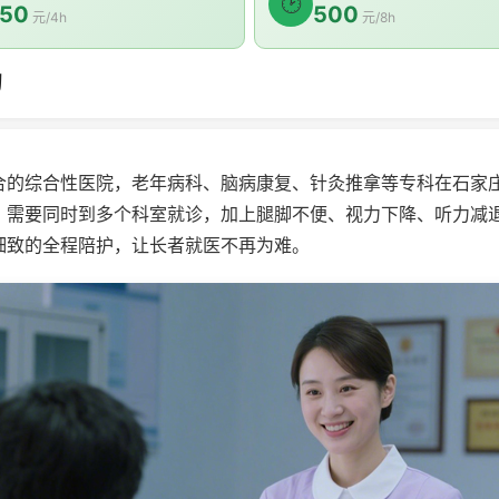
🕑
50
500
元/4h
元/8h
约
合的综合性医院，老年病科、脑病康复、针灸推拿等专科在石家
，需要同时到多个科室就诊，加上腿脚不便、视力下降、听力减
细致的全程陪护，让长者就医不再为难。