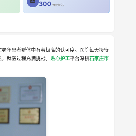
🏥
300
元/天起
庄老年患者群体中有着极高的认可度。医院每天接待
退，就医过程充满挑战。
贴心护工
平台深耕
石家庄市