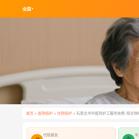
全国
▼
首页
>
医院陪护
>
住院陪护
> 石家庄市中医院护工服务收费-陪诊预
代取报告
半