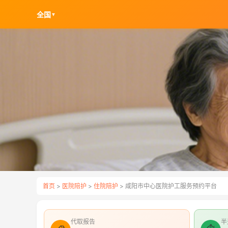
全国
▼
首页
>
医院陪护
>
住院陪护
> 咸阳市中心医院护工服务预约平台
代取报告
半