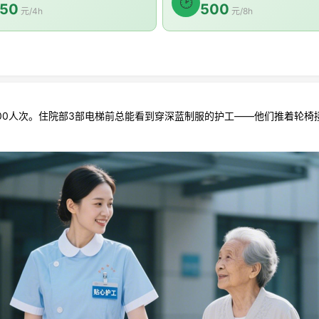
🕑
50
500
元/4h
元/8h
0人次。住院部3部电梯前总能看到穿深蓝制服的护工——他们推着轮椅