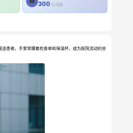
🏥
300
元/天起
接送患者，手里常攥着检查单和保温杯，成为医院流动的坐