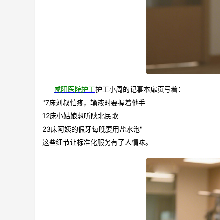
咸阳医院护工
护工小周的记事本扉页写着：
"7床刘叔怕疼，输液时要握着他手
12床小姑娘想听陕北民歌
23床阿姨的假牙每晚要用盐水泡"
这些细节让标准化服务有了人情味。