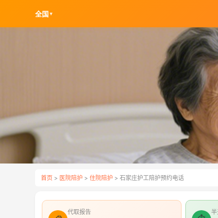
全国
▼
首页
>
医院陪护
>
住院陪护
> 石家庄护工陪护预约电话
代取报告
半