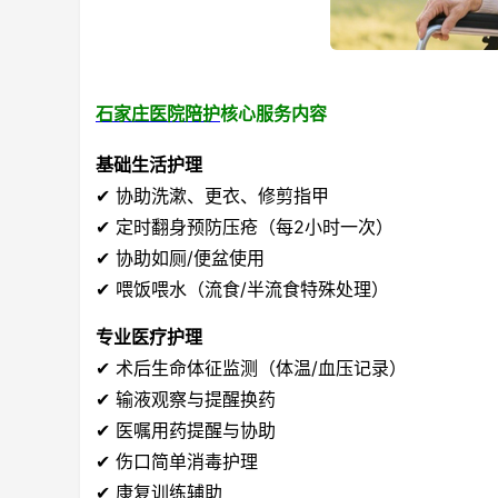
石家庄医院陪护
核心服务内容
基础生活护理
✔ 协助洗漱、更衣、修剪指甲
✔ 定时翻身预防压疮（每2小时一次）
✔ 协助如厕/便盆使用
✔ 喂饭喂水（流食/半流食特殊处理）
专业医疗护理
✔ 术后生命体征监测（体温/血压记录）
✔ 输液观察与提醒换药
✔ 医嘱用药提醒与协助
✔ 伤口简单消毒护理
✔ 康复训练辅助