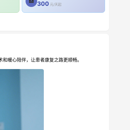
🏥
300
元/天起
术和暖心陪伴，让患者康复之路更顺畅。