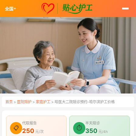
全国
▼
首页
>
医院陪护
>
家庭护工
> 哈医大二院陪诊预约-哈尔滨护工价格
代取报告
半天陪诊
📋
⏱
250
350
元/次
元/4h