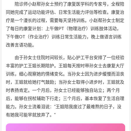
陪诊师小赵帮孙女士预约了康复医学科的专家号，全程陪
同她完成了运动功能评估、日常生活能力评估等检查。康复治
疗是一个漫长的过程，需要每天坚持训练。小赵帮孙女士制定
了每日的康复计划：上午做PT（物理治疗）训练肢体活动，
下午做OT（作业治疗）训练日常生活能力，晚上做语言训练
改善言语功能。
由于孙女士住院时间较长，贴心护工平台安排了一位经验
丰富的护工王姐长期陪护。王姐每天按时带孙女士去康复大厅
训练，细心观察她的情绪变化。当孙女士因为进步缓慢而沮丧
时，王姐就给她打气鼓励；当孙女士取得小进步时，王姐就及
时表扬肯定。一个月后，孙女士已经能够独自站立；两个月
后，能够在拐杖辅助下行走；三个月后，基本恢复了生活自理
能力。孙女士流着泪说："王姐陪我度过了最难熬的日子，没
有她我可能早就放弃了。"