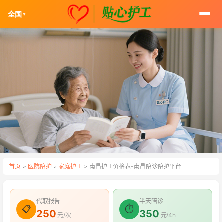
全国
▼
首页
>
医院陪护
>
家庭护工
> 南昌护工价格表-南昌陪诊陪护平台
代取报告
半天陪诊
📋
⏱
250
350
元/次
元/4h