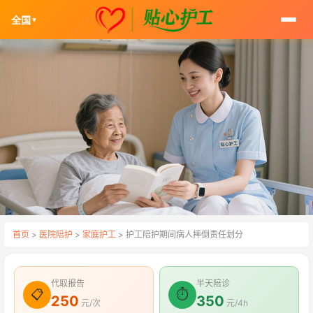
全国
▼
首页
>
医院陪护
>
家庭护工
> 护工陪护期间病人摔倒责任划分
代取报告
半天陪诊
📋
⏱
250
350
元/次
元/4h