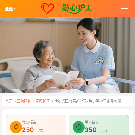
全国
▼
首页
>
医院陪护
>
家庭护工
> 哈尔滨医院陪护公司-哈尔滨护工服务价格
代取报告
半天陪诊
📋
⏱
250
350
元/次
元/4h