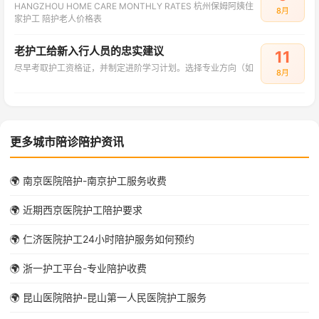
HANGZHOU HOME CARE MONTHLY RATES 杭州保姆阿姨住
8月
家护工 陪护老人价格表
老护工给新入行人员的忠实建议
11
尽早考取护工资格证，并制定进阶学习计划。选择专业方向（如
8月
更多城市陪诊陪护资讯
🌍 南京医院陪护-南京护工服务收费
🌍 近期西京医院护工陪护要求
🌍 仁济医院护工24小时陪护服务如何预约
🌍 浙一护工平台-专业陪护收费
🌍 昆山医院陪护-昆山第一人民医院护工服务